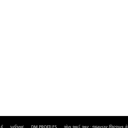
્ક
પ્રતિસાદ
DM PROFILES
એસ.આઈ.આર.: જામનગર જિલ્લાના ગેરહા