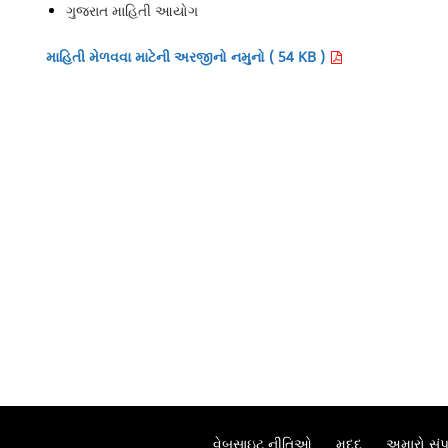
ગુજરાત માહિતી આયોગ
માહિતી મેળવવા માટેની અરજીનો નમુનો ( 54 KB )
વેબસાઇટ નીતિઓ
મદદ
અમારો સંપર