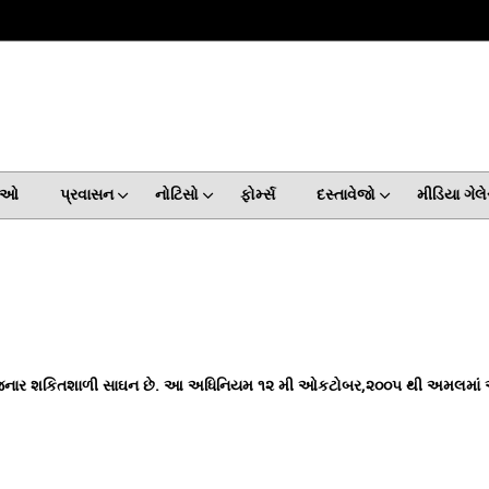
વાઓ
પ્રવાસન
નોટિસો
ફોર્મ્સ
દસ્તાવેજો
મીડિયા ગેલે
રી જનાર શકિતશાળી સાઘન છે. આ અધિનિયમ ૧૨ મી ઓકટોબર,૨૦૦૫ થી અમલમાં 