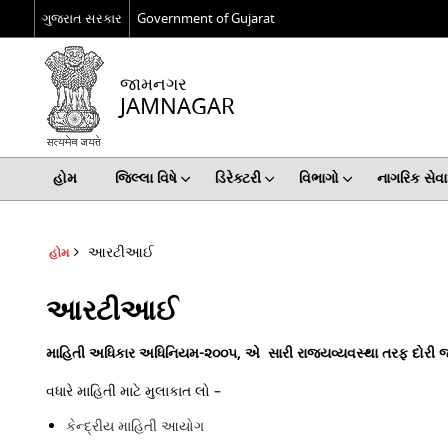
ગુજરાત સરકાર
Government of Gujarat
જામનગર
JAMNAGAR
હોમ
જિલ્લા વિષે
ડિરેક્ટરી
વિભાગો
નાગરિક સે
આરટીઆઈ
હોમ
આરટીઆઈ
માહિતી અધિકાર અધિનિયમ-૨૦૦૫, એ સારી રાજયવ્‍યવસ્‍થા તરફ દો
વધારે માહિતી માટે મુલાકાત લો –
કેન્દ્રીય માહિતી આયોગ