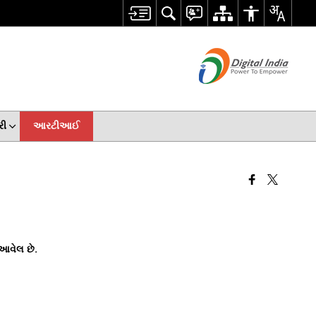
રી
આરટીઆઈ
આવેલ છે.