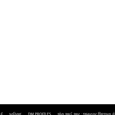
્ક
પ્રતિસાદ
DM PROFILES
એસ.આઈ.આર.: જામનગર જિલ્લાના ગેરહા