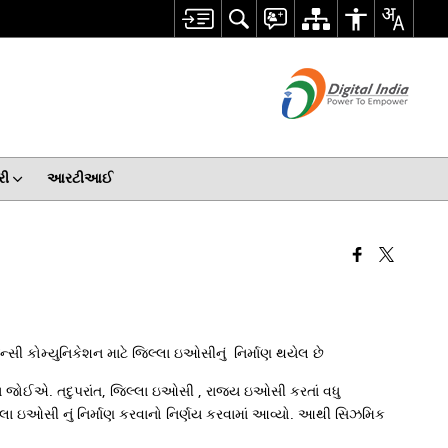
રી
આરટીઆઈ
ી કોમ્યુનિકેશન માટે જિલ્લા ઇઓસીનું નિર્માણ થયેલ છે
ોવા જોઈએ. તદુપરાંત, જિલ્લા ઇઓસી , રાજ્ય ઇઓસી કરતાં વધુ
લ્લા ઇઓસી નું નિર્માણ કરવાનો નિર્ણય કરવામાં આવ્યો. આથી સિઝમિક