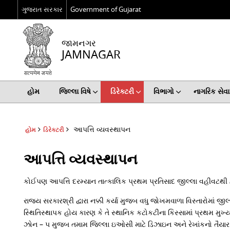
ગુજરાત સરકાર
Government of Gujarat
જામનગર
JAMNAGAR
હોમ
જિલ્લા વિષે
ડિરેક્ટરી
વિભાગો
નાગરિક સે
આપત્તિ વ્યવસ્થાપન
હોમ
ડિરેક્ટરી
આપત્તિ વ્યવસ્થાપન
કોઈપણ આપત્તિ દરમ્યાન તાત્કાલિક પ્રથમ પ્રતિસાદ જીલ્લા વહીવટથી
રાજ્ય સરકારશ્રી દ્વારા નક્કી કર્યા મુજબ વધુ જોખમવાળા વિસ્તારોમ
સ્થિતિસ્થાપક હોય કારણ કે તે સ્થાનિક કટોકટીના કિસ્સામાં પ્રથમ મ
ઝોન – ૫ મુજબ તમામ જિલ્લા ઇઓસી માટે ડિઝાઇન અને રેખાંકનો તૈયાર 