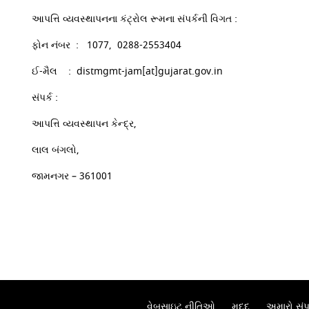
આપત્તિ વ્યવસ્થાપનના કંટ્રોલ રૂમના સંપર્કની વિગત :
ફોન નંબર : 1077, 0288-2553404
ઈ-મૈલ : distmgmt-jam[at]gujarat.gov.in
સંપર્ક :
આપત્તિ વ્યવસ્થાપન કેન્દ્ર,
લાલ બંગલો,
જામનગર – 361001
વેબસાઇટ નીતિઓ
મદદ
અમારો સંપર