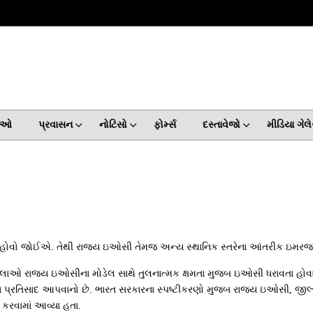
વાઓ
પ્રવાસન
નોટિસો
ફોર્મ્સ
દસ્તાવેજો
મીડિયા ગેલે
 હોવો જોઈએ. તેથી રાજ્ય ઇઓસી તેમજ અન્ય સ્થાનિક સ્તરેના આંતરીક ઇમરજન્સ
ાં જીલ્લાઓ રાજ્ય ઇઓસીના મોડેલ સાથે તુલનાત્મક ક્ષમતા મુજબ ઇઓસી ધરાવતા હ
ુખ્ય પ્રતિસાદ આપવાનો છે. ભારત સરકારના સ્પષ્ટીકરણો મુજ્બ રાજ્ય ઇઓસી, જી
કરવામાં આવ્યા હતા.